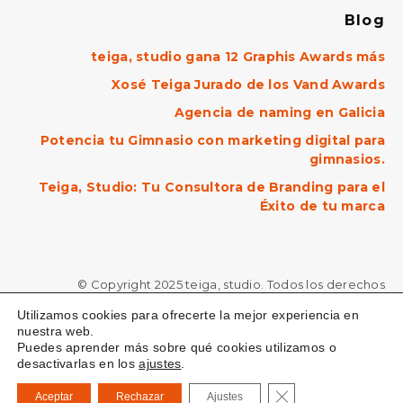
Blog
teiga, studio gana 12 Graphis Awards más
Xosé Teiga Jurado de los Vand Awards
Agencia de naming en Galicia
Potencia tu Gimnasio con marketing digital para
gimnasios.
Teiga, Studio: Tu Consultora de Branding para el
Éxito de tu marca
© Copyright 2025 teiga, studio. Todos los derechos
reservados.
Política de Privacidad
|
Aviso Legal
|
Política de
Utilizamos cookies para ofrecerte la mejor experiencia en
Cookies
nuestra web.
Puedes aprender más sobre qué cookies utilizamos o
desactivarlas en los
ajustes
.
Cerrar el banner de
Aceptar
Rechazar
Ajustes
Back To Top