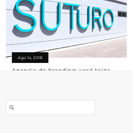
de las agencias de Galicia con más trayectoria
en diseño gráfico Una agencia de diseño es la
que gestiona el proceso…
Read More
Ago 14, 2018
Agencia de branding: xosé teiga,
studio.
Agencia de branding y diseño: teiga, studio es
una de las agencias de Galicia con más
experiencia en la creación de marcas. La
creación de marcas es una de…
Read More