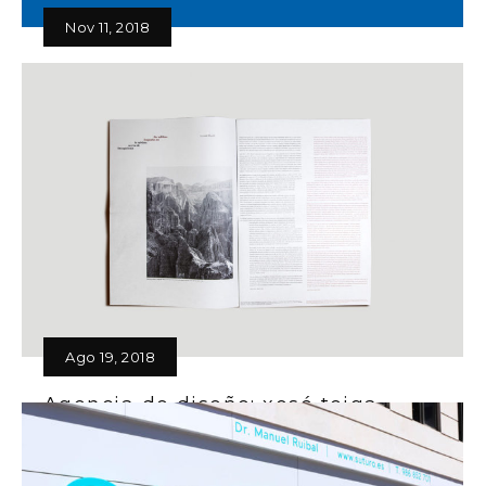
Nov 11, 2018
Bela Fisterra Hotel en la BID 2018
xosé teiga, studio. representará a España en la
Bienal Iberoamericana del Diseño (BID 18)
xosé teiga, studio. representará a España en la
Bienal Iberoamericana del Diseño (BID
18).Con el…
Read More
Ago 19, 2018
Agencia de diseño: xosé teiga,
studio
Agencia de diseño: xosé teiga, studio es una