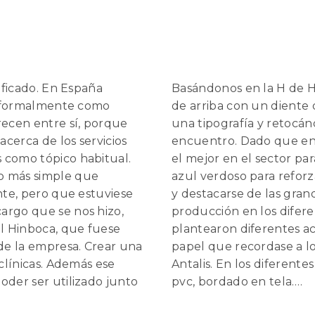
sificado. En España
Basándonos en la H de H
ar formalmente como
de arriba con un diente 
recen entre sí, porque
una tipografía y retocán
acerca de los servicios
encuentro. Dado que en 
 como tópico habitual.
el mejor en el sector par
ho más simple que
azul verdoso para reforz
ente, pero que estuviese
y destacarse de las grand
argo que se nos hizo,
producción en los diferen
al Hinboca, que fuese
plantearon diferentes ac
 de la empresa. Crear una
papel que recordase a lo 
 clínicas. Además ese
Antalis. En los diferente
oder ser utilizado junto
pvc, bordado en tela….